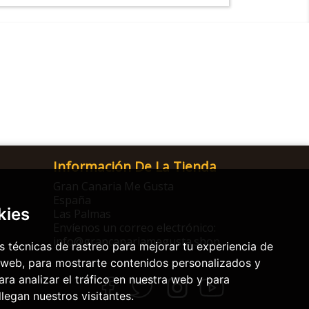
Información De La Tienda
Gran Canaria Me Gusta
España
kies
Las Palmas
Envíenos un correo electrónico:
info@grancanariamegusta.shop
 técnicas de rastreo para mejorar tu experiencia de
 web, para mostrarte contenidos personalizados y
ra analizar el tráfico en nuestra web y para
egan nuestros visitantes.