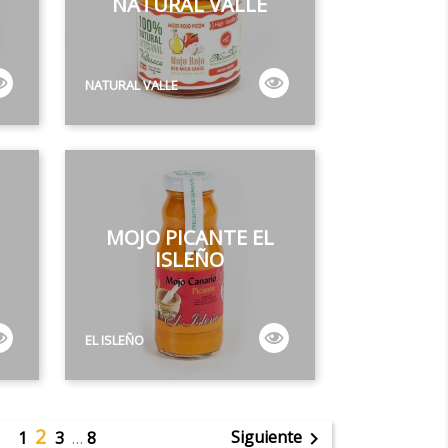
NATURAL VALLE
NATURAL VALLE
MOJO PICANTE EL
ISLEÑO
EL ISLEÑO
2
Siguiente
1
3
…
8
