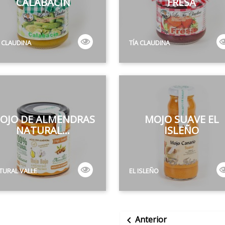
CALABACÍN
FRESA
A CLAUDINA
TÍA CLAUDINA
OJO DE ALMENDRAS
MOJO SUAVE EL
NATURAL...
ISLEÑO
TURAL VALLE
EL ISLEÑO
Anterior
