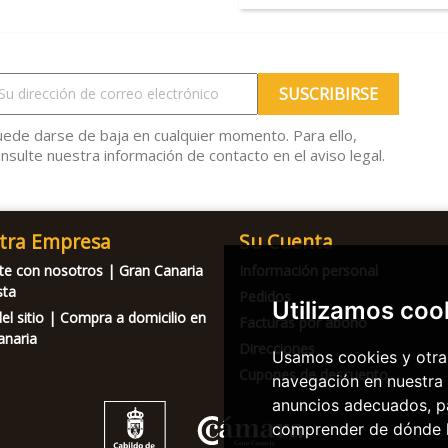
ede darse de baja en cualquier momento. Para ello,
nsulte nuestra información de contacto en el aviso legal.
tra Empresa
Su Cuenta
te con nosotros | Gran Canaria
Información personal
sta
Pedidos
Utilizamos coo
l sitio | Compra a domicilio en
Facturas por abono
anaria
Direcciones
Usamos cookies y otras
Cupones de descuento
navegación en nuestra
anuncios adecuados, pa
comprender de dónde ll