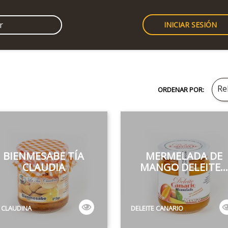
INICIAR SESIÓN
Re
ORDENAR POR:
BIENMESABE TÍA
MERMELADA DE
CLAUDIA
MANGO DELEITE..
A CLAUDINA
DELEITE CANARIO