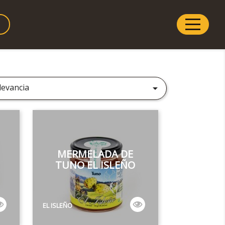
levancia

MERMELADA DE
.
TUNO EL ISLEÑO
EL ISLEÑO