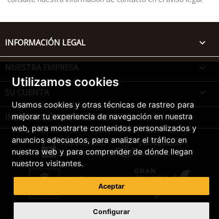
INFORMACIÓN LEGAL

NUESTRA EMPRESA

Utilizamos cookies
SU CUENTA

Usamos cookies y otras técnicas de rastreo para
mejorar tu experiencia de navegación en nuestra
INFORMACIÓN DE LA TIENDA
web, para mostrarte contenidos personalizados y
anuncios adecuados, para analizar el tráfico en
PAGO SEGURO
DISTRIBUIDOR
nuestra web y para comprender de dónde llegan
GARANTIZADO
ASOCIADO
nuestros visitantes.
Aceptar
Configurar